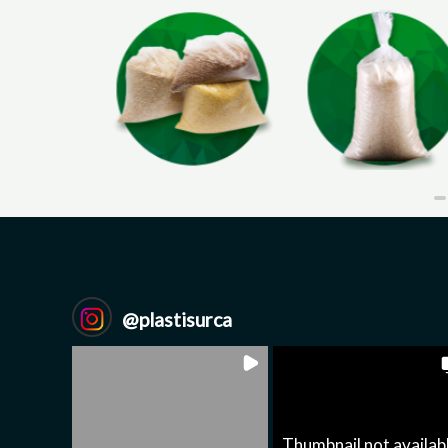
e Arena
Bolsa de Grano
Bolsa Arroz
@
plastisurca
Thumbnail not availab