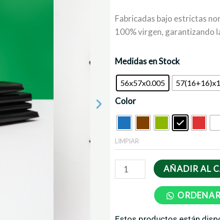
Fabricadas bajo estrictas no
100% virgen, garantizando l
Bolsa
Medidas en Stock
30Lts/200Lts.
56x57x0.005
57(16+16)x
Pig.
cantidad
Color
LIMPIAR
AÑADIR AL 
ORDENAR
Estos productos están disp