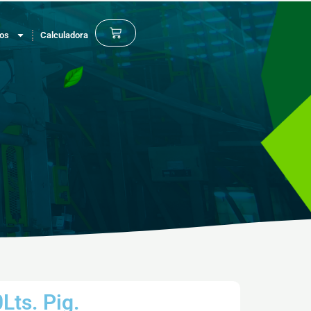
Cart
os
Calculadora
Lts. Pig.