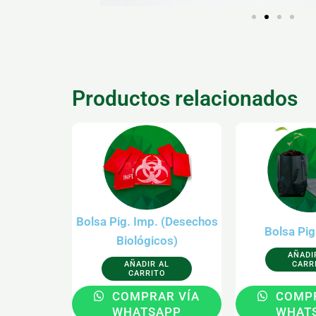
Productos relacionados
Este
E
producto
p
tiene
t
múltiples
m
variantes.
v
Bolsa Pig. Imp. (Desechos
Las
L
Bolsa Pig
Biológicos)
opciones
o
AÑADI
se
s
AÑADIR AL
CARR
CARRITO
pueden
COMPRAR VÍA
COMPR
elegir
e
WHATSAPP
WHAT