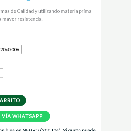
rmas de Calidad y utilizando materia prima
a mayor resistencia.
120x0.006
CARRITO
 VÍA WHATSAPP
onibles en NEGRO (200 Lts). Si gusta puede