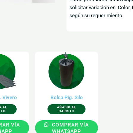
solicitar variación en: Colo
según su requerimiento.
ste
Este
roducto
producto
iene
tiene
últiples
múltiples
ariantes.
variantes.
as
Las
. Vivero
Bolsa Pig. Silo
pciones
opciones
R AL
AÑADIR AL
e
se
ITO
CARRITO
pueden
pueden
AR VÍA
COMPRAR VÍA
legir
elegir
SAPP
WHATSAPP