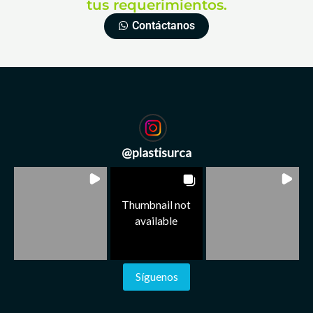
tus requerimientos.
Contáctanos
@
plastisurca
Thumbnail not
available
Síguenos