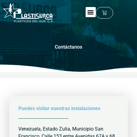
Ir
al
Cart
contenido
Contáctanos
Puedes visitar nuestras instalaciones
Venezuela, Estado Zulia, Municipio San
Francisco, Calle 153 entre Avenidas 67A y 68,